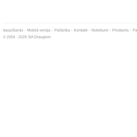
Iepazīšanās
Mobilā versija
Palīdzība
Kontakti
Noteikumi
Privātums
Pa
© 2004 - 2026 SIA Draugiem