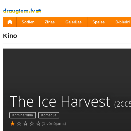
Pāriet
uz
saturu
Šodien
Ziņas
Galerijas
Spēles
D-biedri
Kino
The Ice Harvest
(200
Kriminālfilma
Komēdija
(1 vērtējums)