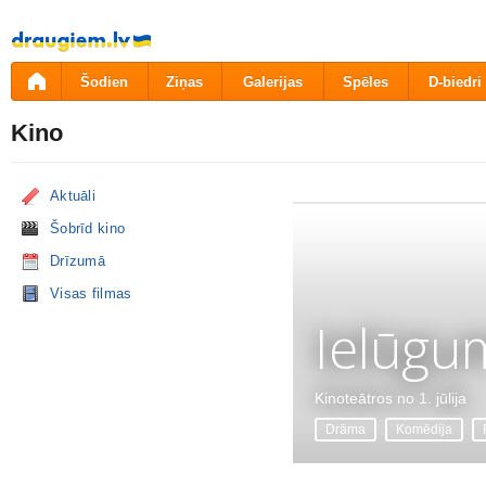
Pāriet
uz
saturu
Šodien
Ziņas
Galerijas
Spēles
D-biedri
Kino
Aktuāli
Šobrīd kino
Drīzumā
Visas filmas
Ielūgu
Kinoteātros no 1. jūlija
Drāma
Komēdija