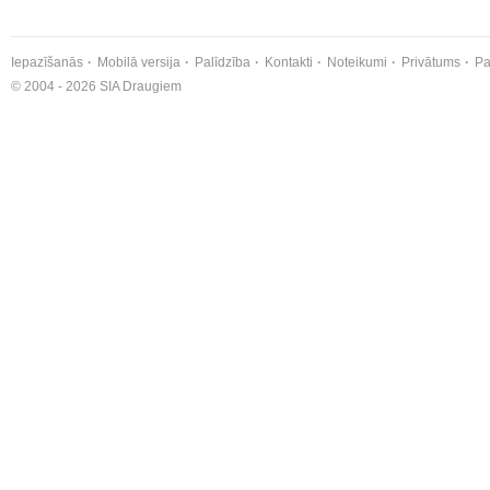
Iepazīšanās
Mobilā versija
Palīdzība
Kontakti
Noteikumi
Privātums
Pa
© 2004 - 2026 SIA Draugiem