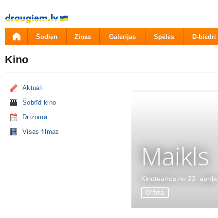
Pāriet
uz
saturu
Šodien
Ziņas
Galerijas
Spēles
D-biedri
Kino
Aktuāli
Šobrīd kino
Drīzumā
Visas filmas
Maikls
Kinoteātros no 22. aprīļa
Drāma