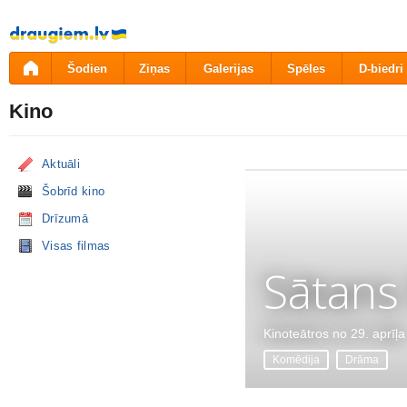
Pāriet
uz
saturu
Šodien
Ziņas
Galerijas
Spēles
D-biedri
Kino
Aktuāli
Šobrīd kino
Drīzumā
Visas filmas
Sātans
Kinoteātros no 29. aprīļa
Komēdija
Drāma