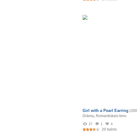
Girl with a Pearl Earring
(200
Drāma
,
Romantiskais kino
27
1
4
20 balsis