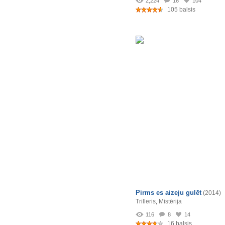
2,224
16
104
105 balsis
Pirms es aizeju gulēt
(2014)
Trilleris
,
Mistērija
116
8
14
16 balsis