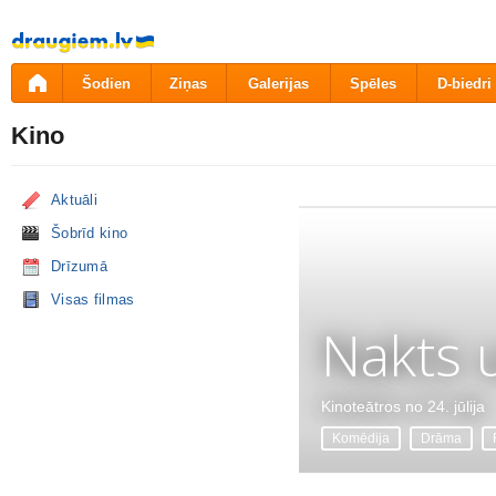
Pāriet
uz
saturu
Šodien
Ziņas
Galerijas
Spēles
D-biedri
Kino
Aktuāli
Šobrīd kino
Drīzumā
Visas filmas
Nakts 
Kinoteātros no 24. jūlija
Komēdija
Drāma