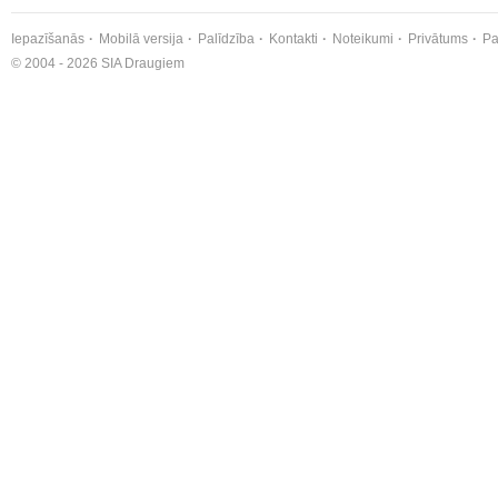
Iepazīšanās
Mobilā versija
Palīdzība
Kontakti
Noteikumi
Privātums
Pa
© 2004 - 2026 SIA Draugiem