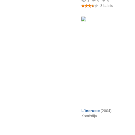
1
0
0
3 balsis
L'incruste
(2004)
Komēdija