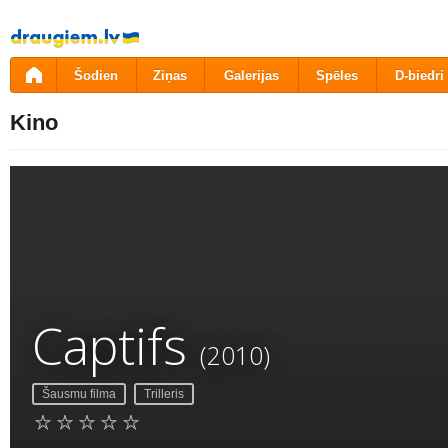
Pāriet
uz
saturu
Šodien
Ziņas
Galerijas
Spēles
D-biedri
Kino
Captifs
(2010)
Šausmu filma
Trilleris