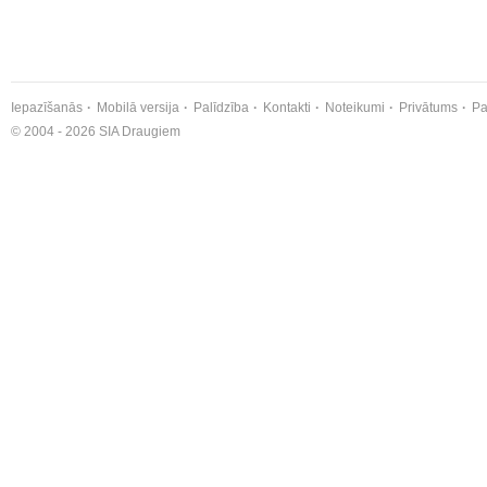
Iepazīšanās
Mobilā versija
Palīdzība
Kontakti
Noteikumi
Privātums
Pa
© 2004 - 2026 SIA Draugiem