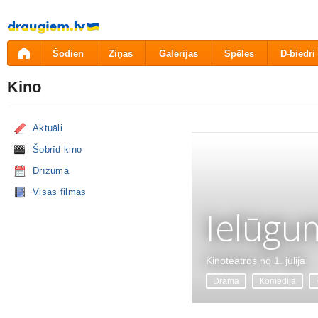
Pāriet
uz
saturu
Šodien
Ziņas
Galerijas
Spēles
D-biedri
Kino
Aktuāli
Šobrīd kino
Drīzumā
Visas filmas
Ielūgu
Kinoteātros no 1. jūlija
Drāma
Komēdija