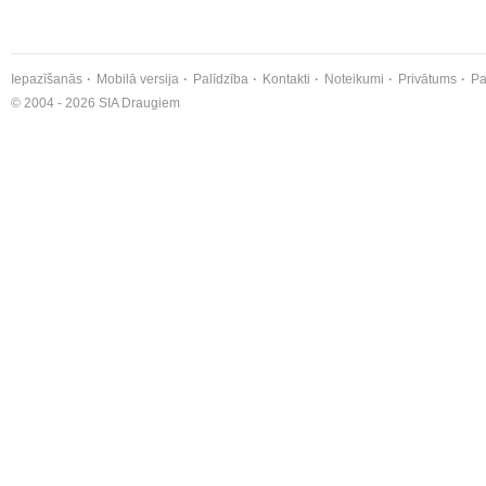
Iepazīšanās
Mobilā versija
Palīdzība
Kontakti
Noteikumi
Privātums
Pa
© 2004 - 2026 SIA Draugiem