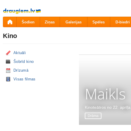
Pāriet
uz
saturu
Šodien
Ziņas
Galerijas
Spēles
D-biedri
Kino
Aktuāli
Šobrīd kino
Drīzumā
Visas filmas
Maikls
Kinoteātros no 22. aprīļa
Drāma