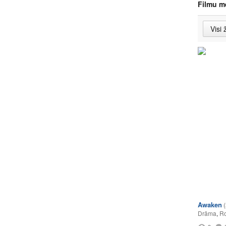
Filmu m
Awaken
Drāma
,
Ro