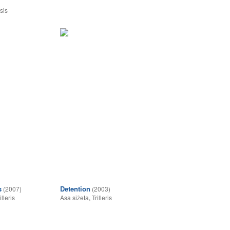
1
sis
s
Detention
(2007)
(2003)
illeris
Asa sižeta
,
Trilleris