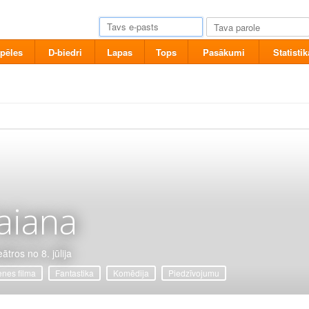
pēles
D-biedri
Lapas
Tops
Pasākumi
Statistik
aiana
ātros no 8. jūlija
nes filma
Fantastika
Komēdija
Piedzīvojumu