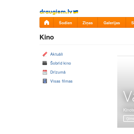
Pāriet
uz
saturu
Šodien
Ziņas
Galerijas
S
Kino
Aktuāli
Šobrīd kino
Drīzumā
Visas filmas
V
Kinote
Ģime