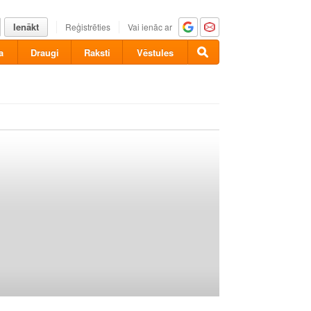
Ienākt
Reģistrēties
Vai ienāc ar
a
Draugi
Raksti
Vēstules