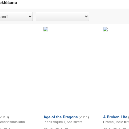
eklēšana
Age of the Dragons
A Broken Life
(2013)
(2011)
mantiskais kino
Piedzīvojumu
,
Asa sižeta
Drāma
,
Indie fil