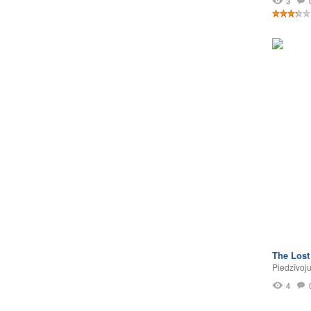
3
The Lost
Piedzīvoj
4