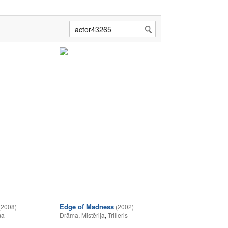
Edge of Madness
(2008)
(2002)
ma
Drāma
,
Mistērija
,
Trilleris