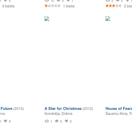
0
0
12
0
1
2
0
3 balsis
1 balss
2 bal
 Future
A Star for Christmas
House of Fear
(2010)
(2012)
umu
Komēdija
,
Drāma
Šausmu filma
,
Tr
0
0
1
0
0