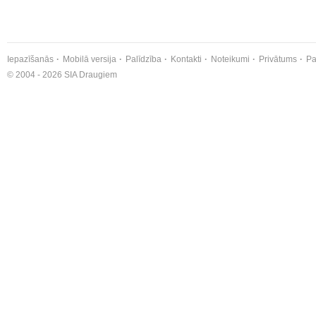
Iepazīšanās
Mobilā versija
Palīdzība
Kontakti
Noteikumi
Privātums
Pa
© 2004 - 2026 SIA Draugiem