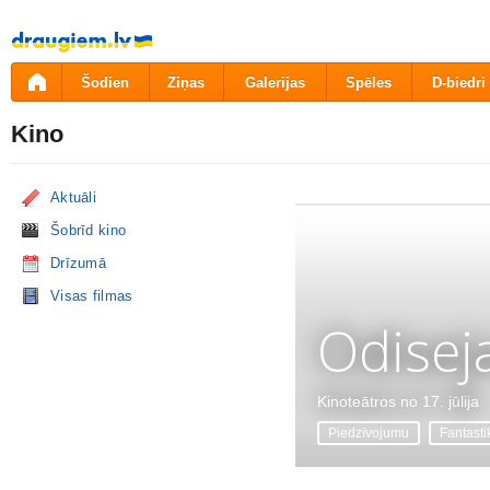
Pāriet
uz
saturu
Šodien
Ziņas
Galerijas
Spēles
D-biedri
Kino
Aktuāli
Šobrīd kino
Drīzumā
Visas filmas
Odisej
Kinoteātros no 17. jūlija
Piedzīvojumu
Fantasti