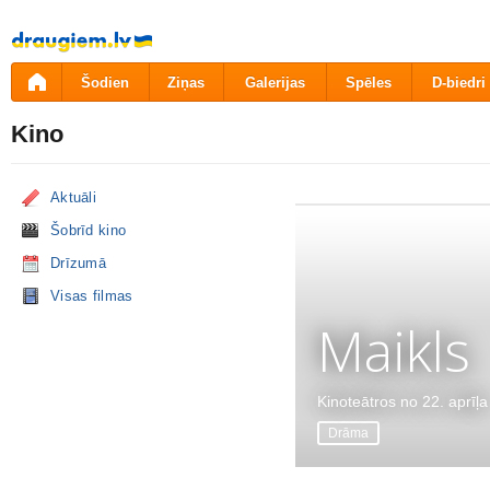
Pāriet
uz
saturu
Šodien
Ziņas
Galerijas
Spēles
D-biedri
Kino
Aktuāli
Šobrīd kino
Drīzumā
Visas filmas
Maikls
Kinoteātros no 22. aprīļa
Drāma