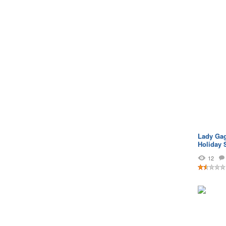
Lady Gag
Holiday 
12