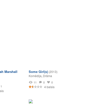
rah Marshall
Some Girl(s)
(2013)
Komēdija
,
Drāma
11
0
0
1
4 balsis
sis