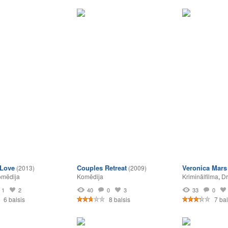
 Love
Couples Retreat
Veronica Mars
(2013)
(2009)
mēdija
Komēdija
Kriminālfilma
,
D
1
2
40
0
3
33
0
6 balsis
8 balsis
7 bal