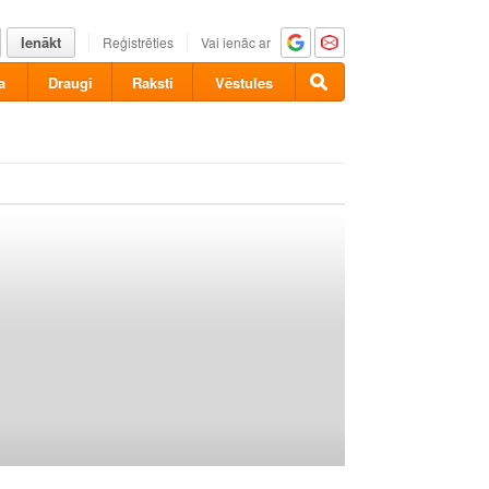
Ienākt
Reģistrēties
Vai ienāc ar
a
Draugi
Raksti
Vēstules