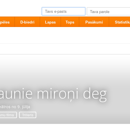
pēles
D-biedri
Lapas
Tops
Pasākumi
Statistik
aunie miroņi deg
ātros no 9. jūlija
mu filma
Trilleris