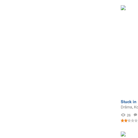
Stuck in
Drāma
,
Ko
26