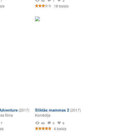
7
48
1
3
sis
18 balsis
 Adventure
Sliktās mammas 2
(2017)
(2017)
es filma
Komēdija
7
46
0
6
ss
4 balsis