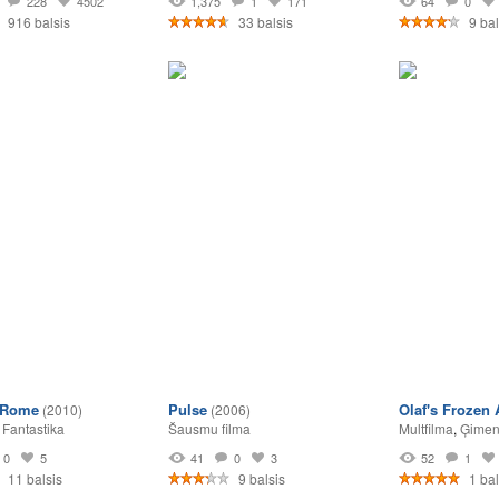
228
4502
1,375
1
171
64
0
916 balsis
33 balsis
9 bal
 Rome
Pulse
Olaf's Frozen
(2010)
(2006)
,
Fantastika
Šausmu filma
Multfilma
,
Ģimen
0
5
41
0
3
52
1
11 balsis
9 balsis
1 bal