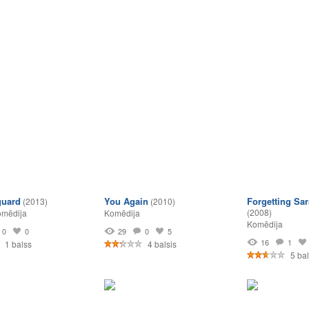
guard
You Again
Forgetting Sa
(2013)
(2010)
(2008)
mēdija
Komēdija
Komēdija
0
0
29
0
5
16
1
1 balss
4 balsis
5 bal