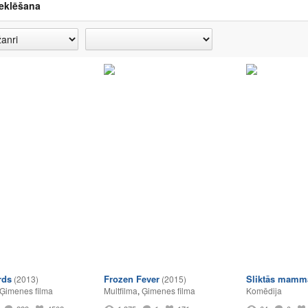
eklēšana
rds
Frozen Fever
Sliktās mamm
(2013)
(2015)
Ģimenes filma
Multfilma
,
Ģimenes filma
Komēdija