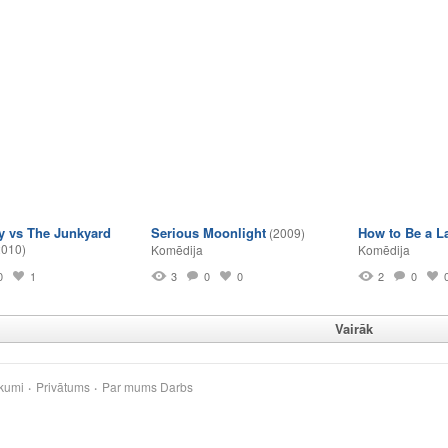
y vs The Junkyard
Serious Moonlight
How to Be a L
(2009)
2010)
Komēdija
Komēdija
0
1
3
0
0
2
0
Vairāk
kumi
Privātums
Par mums
Darbs