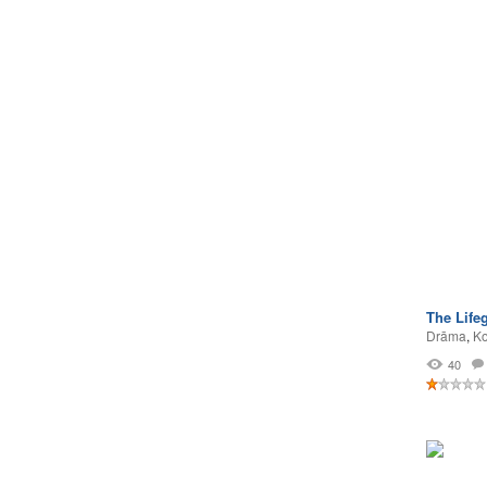
The Life
Drāma
,
Ko
40