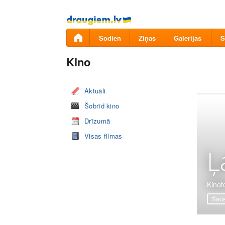
Pāriet
uz
saturu
Šodien
Ziņas
Galerijas
S
Kino
Aktuāli
Šobrīd kino
Drīzumā
Visas filmas
Ļ
Kinote
Šaus