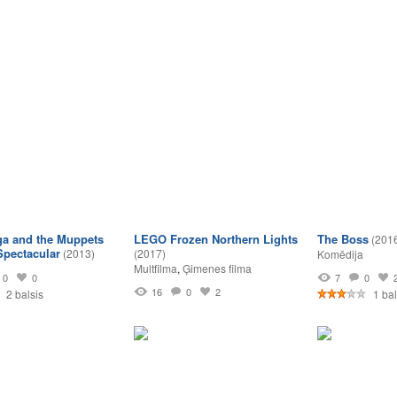
a and the Muppets
LEGO Frozen Northern Lights
The Boss
(201
Spectacular
(2013)
(2017)
Komēdija
Multfilma
,
Ģimenes filma
0
0
7
0
16
0
2
2 balsis
1 bal