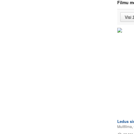
Filmu m
Ledus si
Multfilma
,