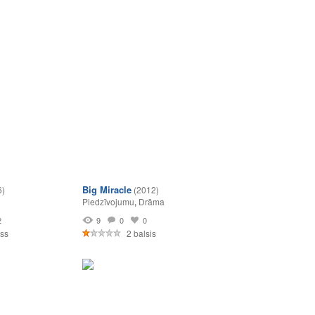
Big Miracle
6)
(2012)
Piedzīvojumu
,
Drāma
2
9
0
0
ss
2 balsis