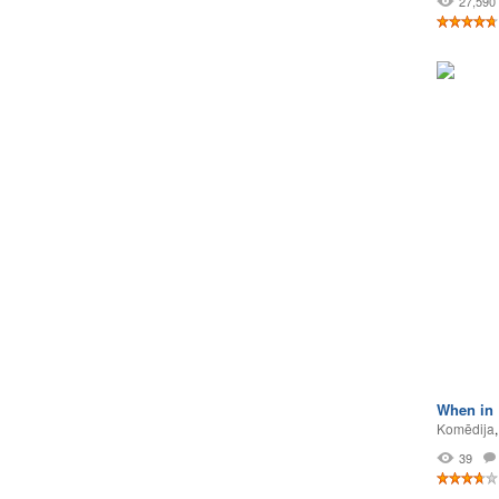
27,590
When in
Komēdija
39