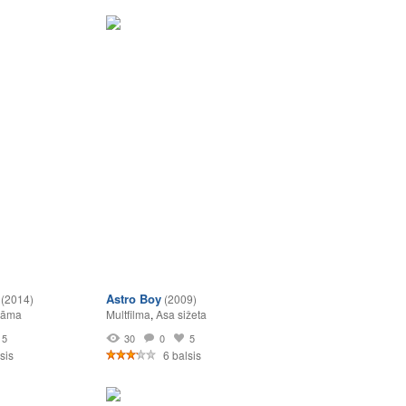
Astro Boy
(2014)
(2009)
rāma
Multfilma
,
Asa sižeta
5
30
0
5
sis
6 balsis