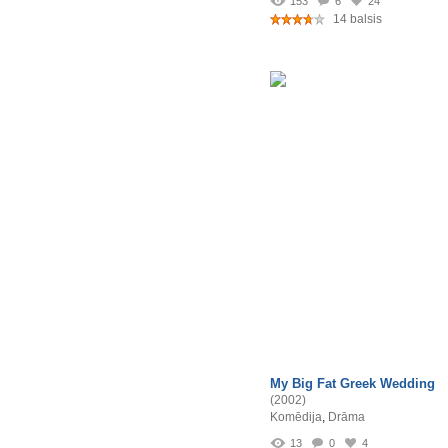
153
6
24
14 balsis
My Big Fat Greek Wedding
(2002)
Komēdija
,
Drāma
13
0
4