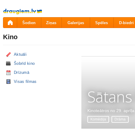
Pāriet
uz
saturu
Šodien
Ziņas
Galerijas
Spēles
D-biedri
Kino
Aktuāli
Šobrīd kino
Drīzumā
Visas filmas
Sātans
Kinoteātros no 29. aprīļa
Komēdija
Drāma