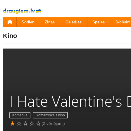
Pāriet
uz
saturu
Šodien
Ziņas
Galerijas
Spēles
D-biedri
Kino
I Hate Valentine's
Komēdija
Romantiskais kino
(2 vērtējumi)