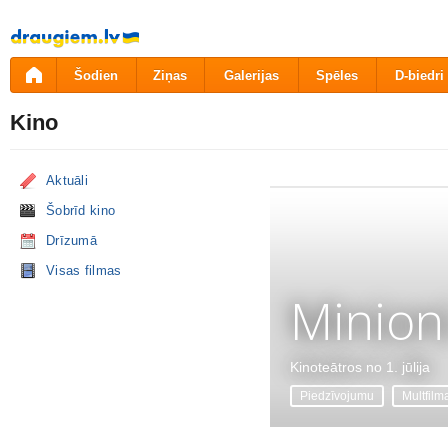
Pāriet
uz
saturu
Šodien
Ziņas
Galerijas
Spēles
D-biedri
Kino
Aktuāli
Šobrīd kino
Drīzumā
Visas filmas
Minion
Kinoteātros no 1. jūlija
Piedzīvojumu
Multfilm