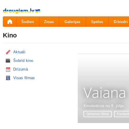
Pāriet
uz
saturu
Šodien
Ziņas
Galerijas
Spēles
D-biedri
Kino
Aktuāli
Šobrīd kino
Drīzumā
Visas filmas
Vaiana
Kinoteātros no 8. jūlija
Ģimenes filma
Fantast