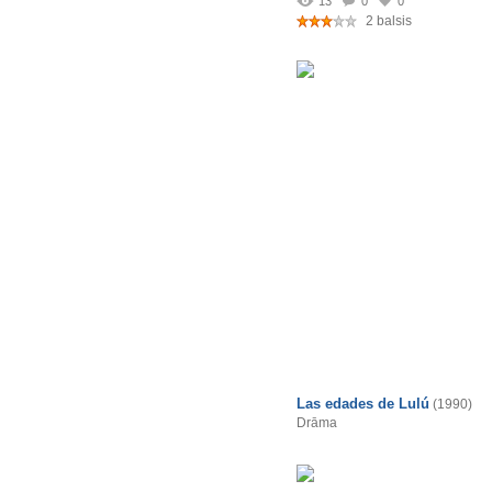
13
0
0
2 balsis
Las edades de Lulú
(1990)
Drāma