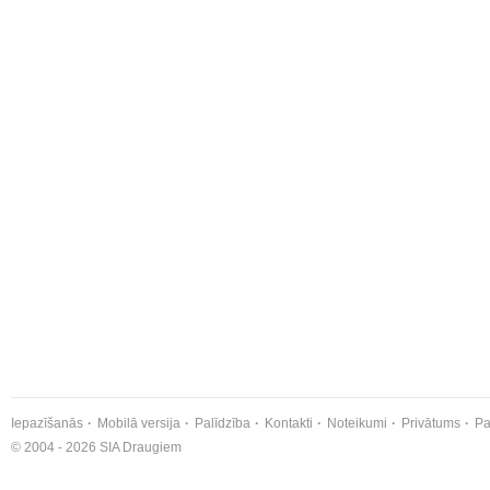
Iepazīšanās
Mobilā versija
Palīdzība
Kontakti
Noteikumi
Privātums
Pa
© 2004 - 2026 SIA Draugiem