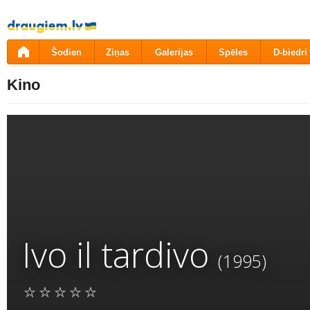
Pāriet
uz
saturu
Šodien
Ziņas
Galerijas
Spēles
D-biedri
Kino
Ivo il tardivo
(1995)