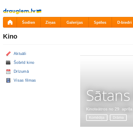
Pāriet
uz
saturu
Šodien
Ziņas
Galerijas
Spēles
D-biedri
Kino
Aktuāli
Šobrīd kino
Drīzumā
Visas filmas
Sātans
Kinoteātros no 29. aprīļa
Komēdija
Drāma