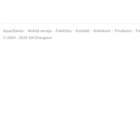
Iepazīšanās
Mobilā versija
Palīdzība
Kontakti
Noteikumi
Privātums
Pa
© 2004 - 2026 SIA Draugiem