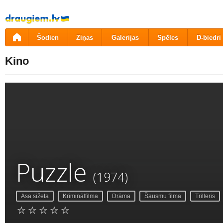
Pāriet
uz
saturu
Šodien
Ziņas
Galerijas
Spēles
D-biedri
Kino
Puzzle
(1974)
Asa sižeta
Kriminālfilma
Drāma
Šausmu filma
Trilleris