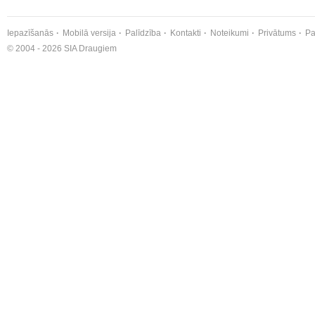
Iepazīšanās
Mobilā versija
Palīdzība
Kontakti
Noteikumi
Privātums
Pa
© 2004 - 2026 SIA Draugiem