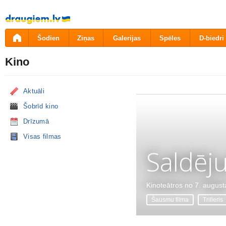
Pāriet
uz
saturu
Šodien
Ziņas
Galerijas
Spēles
D-biedri
Kino
Aktuāli
Šobrīd kino
Drīzumā
Visas filmas
Saldēj
Kinoteātros no 7. august
Šausmu filma
Trilleris