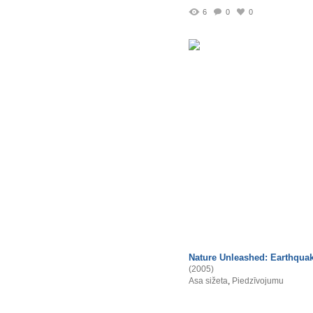
6
0
0
Nature Unleashed: Earthqua
(2005)
Asa sižeta
,
Piedzīvojumu