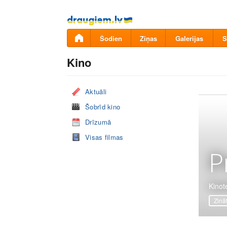
Pāriet
uz
saturu
Šodien
Ziņas
Galerijas
S
Kino
Aktuāli
Šobrīd kino
Drīzumā
Visas filmas
P
Kinot
Zinā