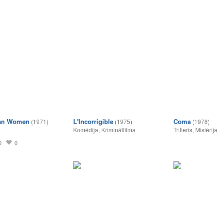
jan Women
L'Incorrigible
Coma
(1971)
(1975)
(1978)
Komēdija
,
Kriminālfilma
Trilleris
,
Mistērij
0
0