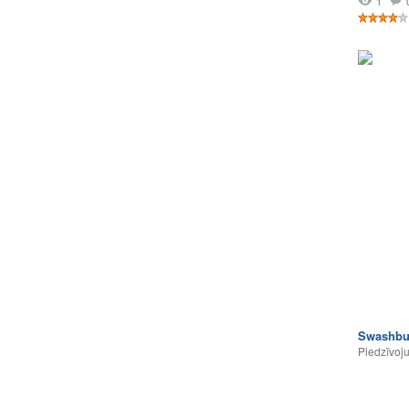
1
Swashbu
Piedzīvoj