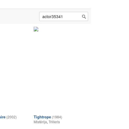
ire
Tightrope
(2002)
(1984)
Mistērija
,
Trilleris