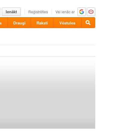
Ienākt
Reģistrēties
Vai ienāc ar
a
Draugi
Raksti
Vēstules