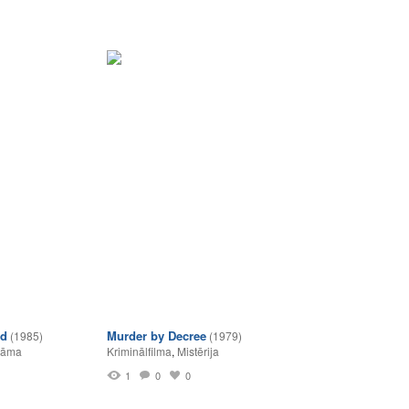
nd
Murder by Decree
(1985)
(1979)
rāma
Kriminālfilma
,
Mistērija
1
0
0