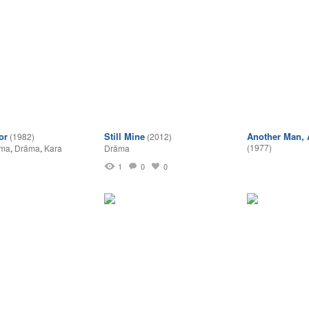
or
Still Mine
Another Man, 
(1982)
(2012)
(1977)
lma
,
Drāma
,
Kara
Drāma
1
0
0