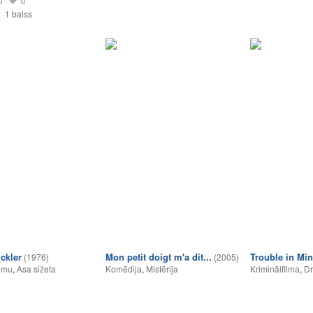
0
0
1 balss
ckler
Mon petit doigt m'a dit...
Trouble in Mi
(1976)
(2005)
umu
,
Asa sižeta
Komēdija
,
Mistērija
Kriminālfilma
,
D