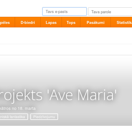
pēles
D-biedri
Lapas
Tops
Pasākumi
Statistik
rojekts 'Ave Maria'
eātros no 18. marta
tniskā fantastika
Piedzīvojumu