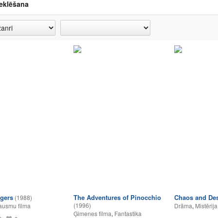
eklēšana
gers
The Adventures of Pinocchio
Chaos and Des
(1988)
(1996)
ausmu filma
Drāma
,
Mistērija
Ģimenes filma
,
Fantastika