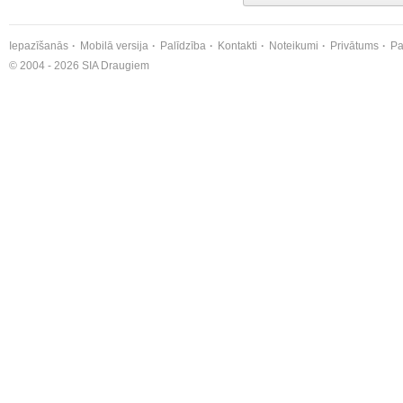
Iepazīšanās
Mobilā versija
Palīdzība
Kontakti
Noteikumi
Privātums
Pa
© 2004 - 2026 SIA Draugiem