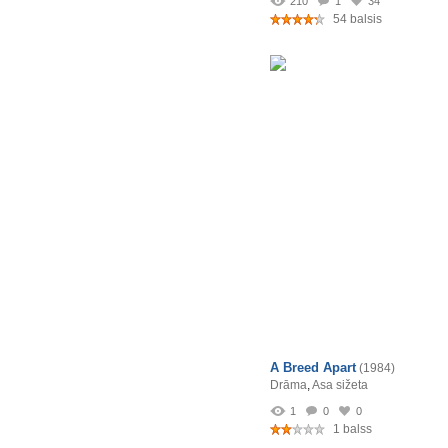
210
1
34
54 balsis
A Breed Apart
(1984)
Drāma
,
Asa sižeta
1
0
0
1 balss