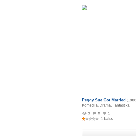
Peggy Sue Got Married
(1986
Komēdija
,
Drāma
,
Fantastika
3
0
1
1 balss