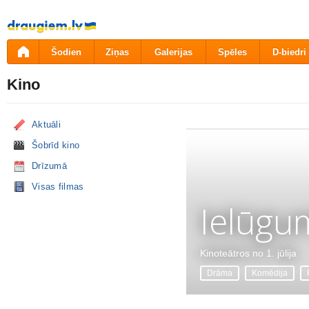
Pāriet
uz
saturu
Šodien
Ziņas
Galerijas
Spēles
D-biedri
Kino
Aktuāli
Šobrīd kino
Drīzumā
Visas filmas
Ielūgu
Kinoteātros no 1. jūlija
Drāma
Komēdija