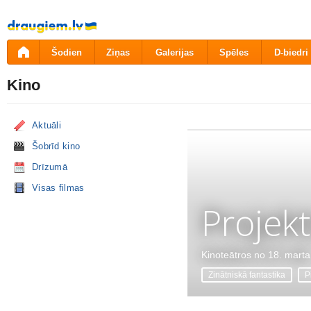
Pāriet
uz
saturu
Šodien
Ziņas
Galerijas
Spēles
D-biedri
Kino
Aktuāli
Šobrīd kino
Drīzumā
Visas filmas
Projekt
Kinoteātros no 18. marta
Zinātniskā fantastika
P