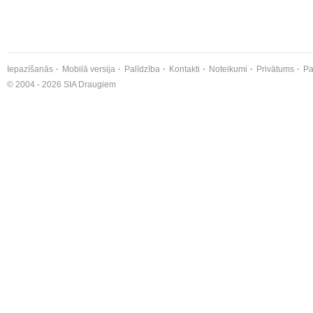
Iepazīšanās
Mobilā versija
Palīdzība
Kontakti
Noteikumi
Privātums
Pa
© 2004 - 2026 SIA Draugiem