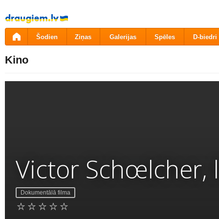
Pāriet
uz
saturu
Šodien
Ziņas
Galerijas
Spēles
D-biedri
Kino
Victor Schœlcher, l
Dokumentālā filma