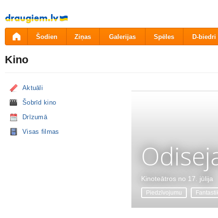
Pāriet
uz
saturu
Šodien
Ziņas
Galerijas
Spēles
D-biedri
Kino
Aktuāli
Šobrīd kino
Drīzumā
Visas filmas
Odisej
Kinoteātros no 17. jūlija
Piedzīvojumu
Fantasti