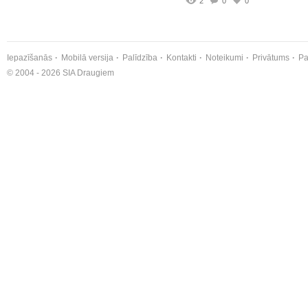
2
0
0
Iepazīšanās
Mobilā versija
Palīdzība
Kontakti
Noteikumi
Privātums
Pa
© 2004 - 2026 SIA Draugiem