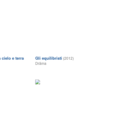
 cielo e terra
Gli equilibristi
(2012)
Drāma