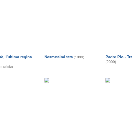
è, l'ultima regina
Nesmrtelná teta
Padre Pio - Tra
(1993)
(2000)
sturiska