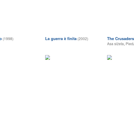
o
La guerra è finita
The Crusaders
(1998)
(2002)
Asa sižeta
,
Pied