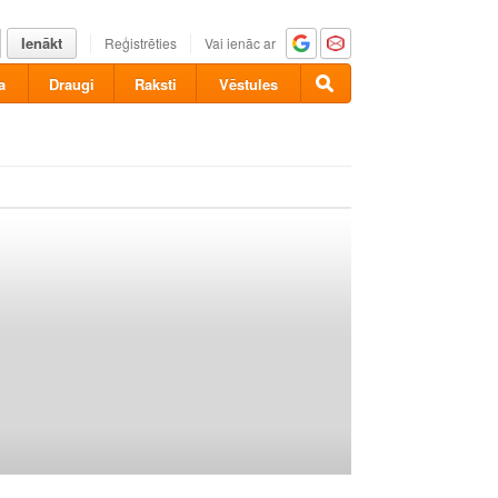
Ienākt
Reģistrēties
Vai ienāc ar
a
Draugi
Raksti
Vēstules