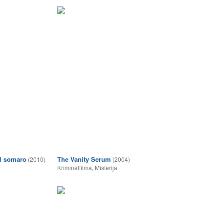
el somaro
The Vanity Serum
(2010)
(2004)
Kriminālfilma
,
Mistērija