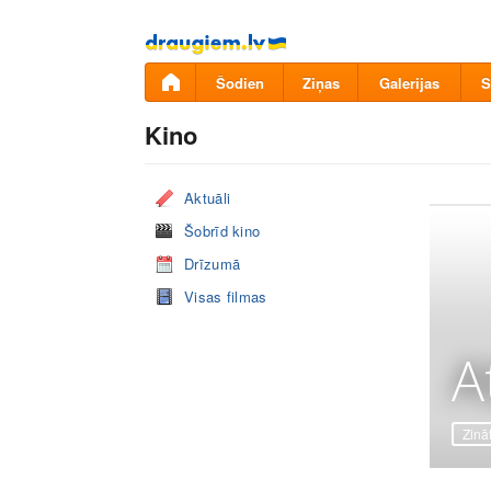
Pāriet
uz
saturu
Šodien
Ziņas
Galerijas
S
Kino
Aktuāli
Šobrīd kino
Drīzumā
Visas filmas
A
Zinā