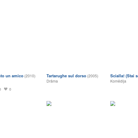
nto un amico
Tartarughe sul dorso
Scialla! (Stai 
(2010)
(2005)
Drāma
Komēdija
0
0