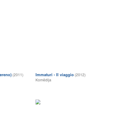
sereno)
Immaturi - Il viaggio
(2011)
(2012)
Komēdija