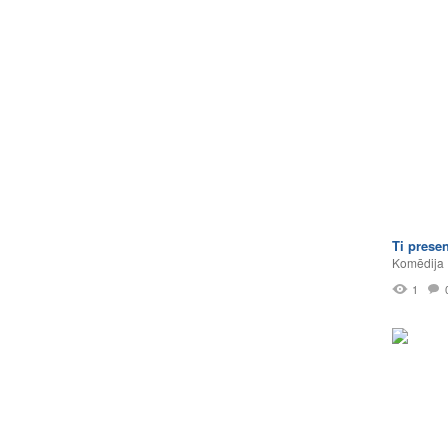
Ti prese
Komēdija
1