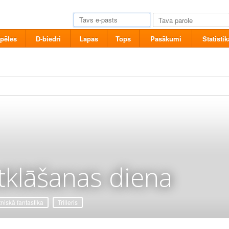
pēles
D-biedri
Lapas
Tops
Pasākumi
Statistik
tklāšanas diena
tniskā fantastika
Trilleris