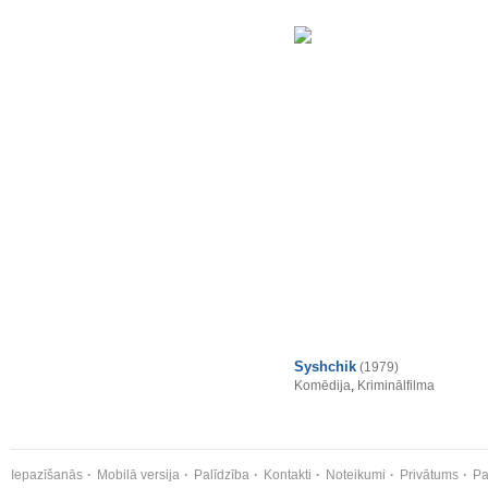
Syshchik
(1979)
Komēdija
,
Kriminālfilma
Iepazīšanās
Mobilā versija
Palīdzība
Kontakti
Noteikumi
Privātums
Pa