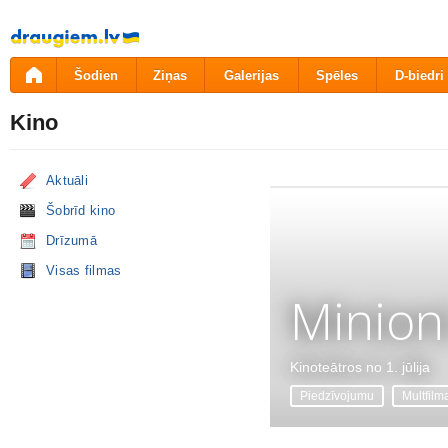
Pāriet
uz
saturu
Šodien
Ziņas
Galerijas
Spēles
D-biedri
Kino
Aktuāli
Šobrīd kino
Drīzumā
Visas filmas
Minion
Kinoteātros no 1. jūlija
Piedzīvojumu
Multfilm