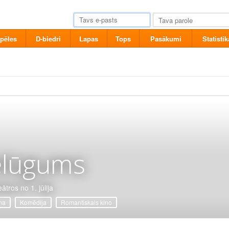
pēles
D-biedri
Lapas
Tops
Pasākumi
Statistik
elūgums
ātros no 1. jūlija
ma
Komēdija
Romantiskais kino