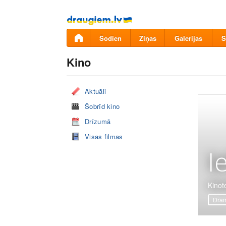
Pāriet
uz
saturu
Šodien
Ziņas
Galerijas
S
Kino
Aktuāli
Šobrīd kino
Drīzumā
Visas filmas
I
Kinote
Drā