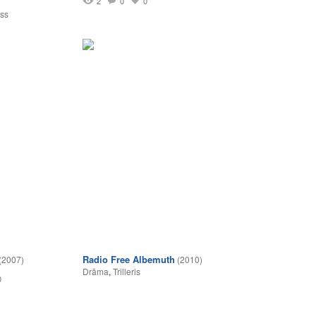
1
2
0
0
ss
Radio Free Albemuth
(2007)
(2010)
Drāma
,
Trilleris
0