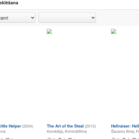
eklēšana
ittle Helper
The Art of the Steal
Hellraiser: Hel
(2004)
(2013)
lma
Komēdija
,
Kriminālfilma
Šausmu filma
,
F