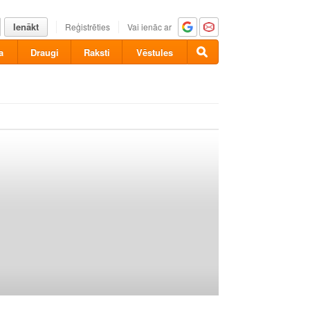
Ienākt
Reģistrēties
Vai ienāc ar
a
Draugi
Raksti
Vēstules