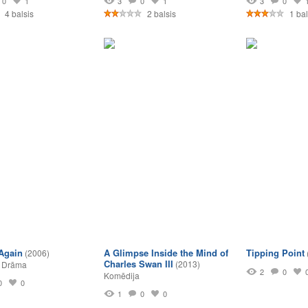
0
1
3
0
1
3
0
4 balsis
2 balsis
1 bal
Again
A Glimpse Inside the Mind of
Tipping Point
(2006)
Charles Swan III
(2013)
,
Drāma
2
0
Komēdija
0
0
1
0
0