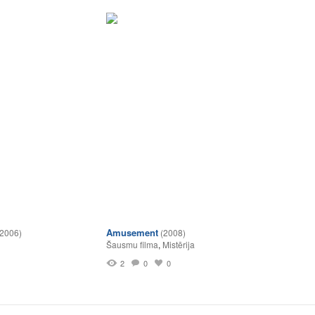
Amusement
(2006)
(2008)
Šausmu filma
,
Mistērija
2
0
0