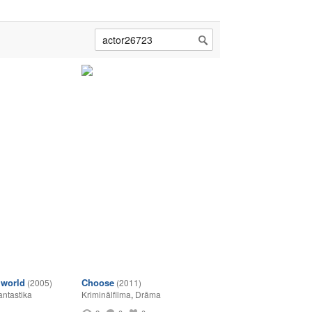
lworld
Choose
(2005)
(2011)
antastika
Kriminālfilma
,
Drāma