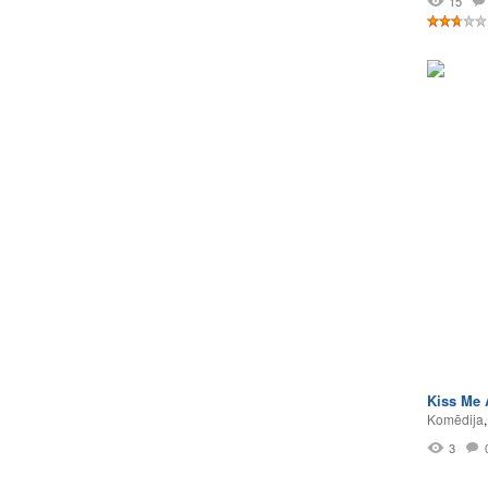
15
Kiss Me 
Komēdija
3