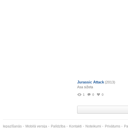
Jurassic Attack
(2013)
Asa sižeta
1
0
0
Iepazīšanās
Mobilā versija
Palīdzība
Kontakti
Noteikumi
Privātums
Pa