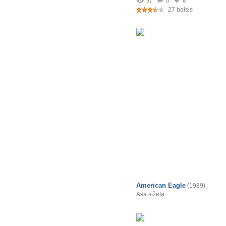
37
0
6
27 balsis
American Eagle
(1989)
Asa sižeta