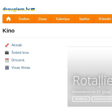
Pāriet
uz
saturu
Šodien
Ziņas
Galerijas
Spēles
D-biedri
Kino
Aktuāli
Šobrīd kino
Drīzumā
Visas filmas
Rotaļli
Kinoteātros no 17. jūnija
Multfilma
Ģimenes fil