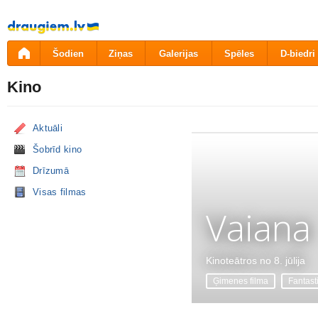
Pāriet
uz
saturu
Šodien
Ziņas
Galerijas
Spēles
D-biedri
Kino
Aktuāli
Šobrīd kino
Drīzumā
Visas filmas
Vaiana
Kinoteātros no 8. jūlija
Ģimenes filma
Fantast