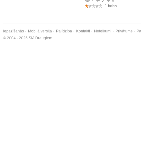
7
0
0
1 balss
Iepazīšanās
Mobilā versija
Palīdzība
Kontakti
Noteikumi
Privātums
Pa
© 2004 - 2026 SIA Draugiem