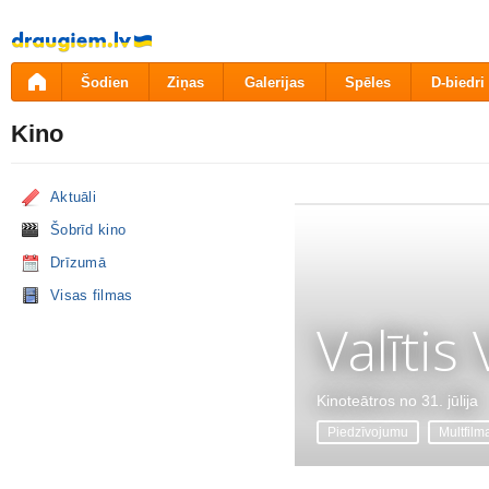
Pāriet
uz
saturu
Šodien
Ziņas
Galerijas
Spēles
D-biedri
Kino
Aktuāli
Šobrīd kino
Drīzumā
Visas filmas
Valītis
Kinoteātros no 31. jūlija
Piedzīvojumu
Multfilm