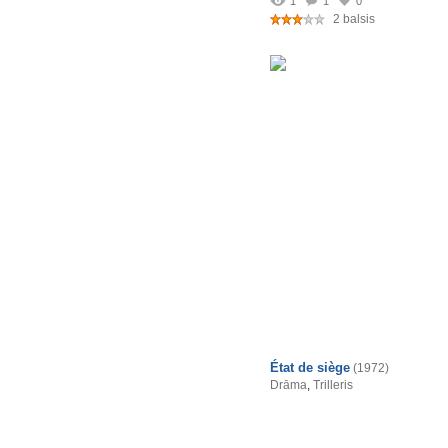
1
1
0
2 balsis
État de siège
(1972)
Drāma
,
Trilleris