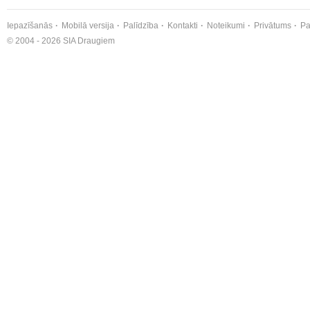
Iepazīšanās
Mobilā versija
Palīdzība
Kontakti
Noteikumi
Privātums
Pa
© 2004 - 2026 SIA Draugiem