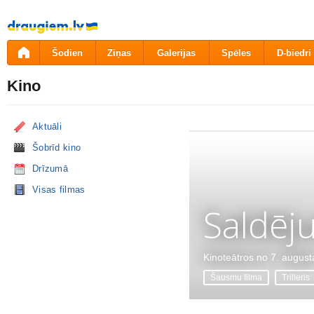
Pāriet
uz
saturu
Šodien
Ziņas
Galerijas
Spēles
D-biedri
Kino
Aktuāli
Šobrīd kino
Drīzumā
Visas filmas
Saldēj
Kinoteātros no 7. august
Šausmu filma
Trilleris