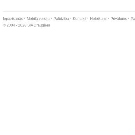
Iepazīšanās
Mobilā versija
Palīdzība
Kontakti
Noteikumi
Privātums
Pa
© 2004 - 2026 SIA Draugiem