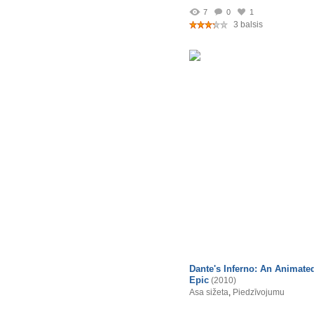
7
0
1
3 balsis
Dante's Inferno: An Animate
Epic
(2010)
Asa sižeta
,
Piedzīvojumu