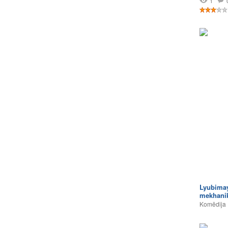
1
Lyubima
mekhanik
Komēdija