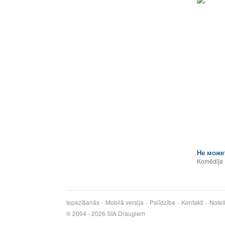
Не може
Komēdija
Iepazīšanās
Mobilā versija
Palīdzība
Kontakti
Notei
© 2004 - 2026 SIA Draugiem