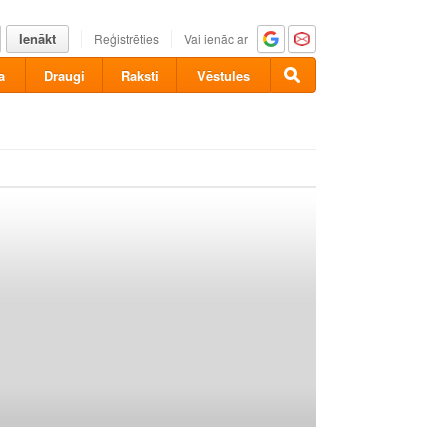
Ienākt
Reģistrēties
Vai ienāc ar
a
Draugi
Raksti
Vēstules