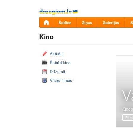
Pāriet
uz
saturu
Šodien
Ziņas
Galerijas
S
Kino
Aktuāli
Šobrīd kino
Drīzumā
Visas filmas
V
Kinote
Pied