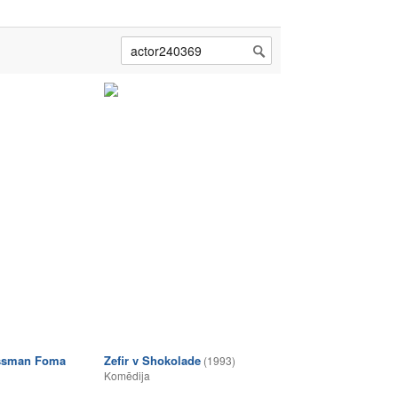
ssman Foma
Zefir v Shokolade
(1993)
Komēdija