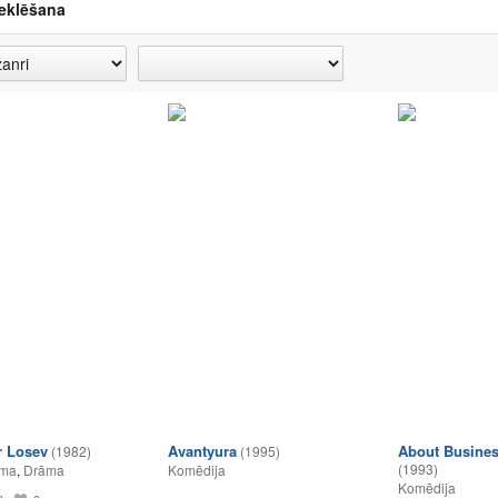
eklēšana
r Losev
Avantyura
About Busine
(1982)
(1995)
(1993)
lma
,
Drāma
Komēdija
Komēdija