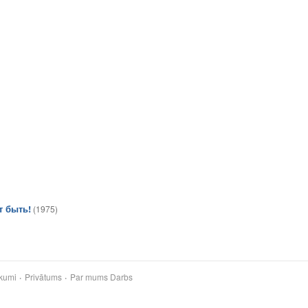
т быть!
(1975)
kumi
Privātums
Par mums
Darbs