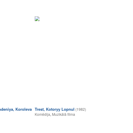
deniya, Koroleva
Trest, Kotoryy Lopnul
(1982)
Komēdija
,
Muzikālā filma