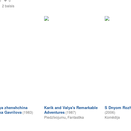
0
0
2 balsis
ya zhenshchina
Karik and Valya's Remarkable
S Dnyom Rozh
a Gavrilova
Adventures
(1983)
(1987)
(2006)
Piedzīvojumu
,
Fantastika
Komēdija