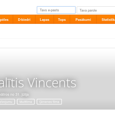
pēles
D-biedri
Lapas
Tops
Pasākumi
Statistik
alītis Vincents
ātros no 31. jūlija
zīvojumu
Multfilma
Ģimenes filma