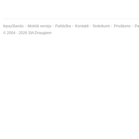
Iepazīšanās
Mobilā versija
Palīdzība
Kontakti
Noteikumi
Privātums
Pa
© 2004 - 2026 SIA Draugiem