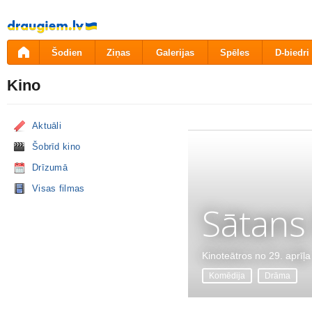
Pāriet
uz
saturu
Šodien
Ziņas
Galerijas
Spēles
D-biedri
Kino
Aktuāli
Šobrīd kino
Drīzumā
Visas filmas
Sātans
Kinoteātros no 29. aprīļa
Komēdija
Drāma