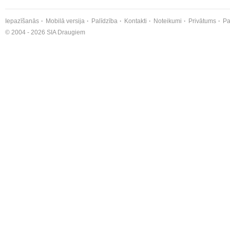
Iepazīšanās
Mobilā versija
Palīdzība
Kontakti
Noteikumi
Privātums
Pa
© 2004 - 2026 SIA Draugiem