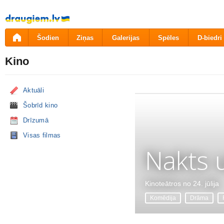
Pāriet
uz
saturu
Šodien
Ziņas
Galerijas
Spēles
D-biedri
Kino
Aktuāli
Šobrīd kino
Drīzumā
Visas filmas
Nakts 
Kinoteātros no 24. jūlija
Komēdija
Drāma