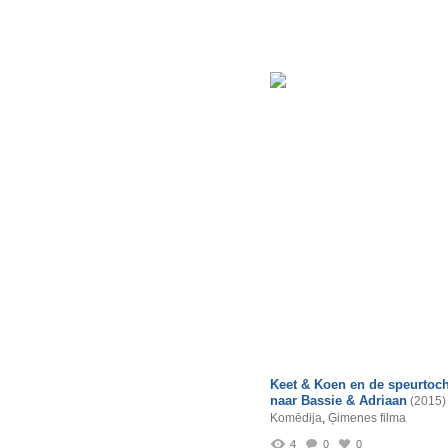
Keet & Koen en de speurtoch
naar Bassie & Adriaan
(2015)
Komēdija
,
Ģimenes filma
4
0
0