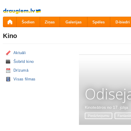
Pāriet
uz
saturu
Šodien
Ziņas
Galerijas
Spēles
D-biedri
Kino
Aktuāli
Šobrīd kino
Drīzumā
Visas filmas
Odisej
Kinoteātros no 17. jūlija
Piedzīvojumu
Fantasti