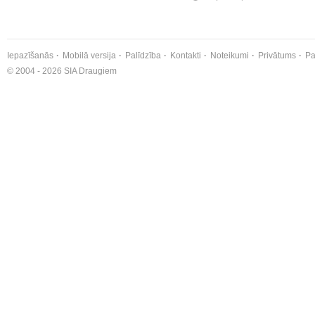
Iepazīšanās
Mobilā versija
Palīdzība
Kontakti
Noteikumi
Privātums
Pa
© 2004 - 2026 SIA Draugiem