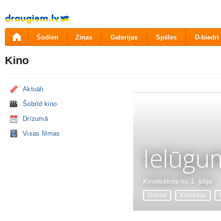
Pāriet
uz
saturu
Šodien
Ziņas
Galerijas
Spēles
D-biedri
Kino
Aktuāli
Šobrīd kino
Drīzumā
Visas filmas
Ielūgu
Kinoteātros no 1. jūlija
Drāma
Komēdija