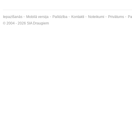
Iepazīšanās
Mobilā versija
Palīdzība
Kontakti
Noteikumi
Privātums
Pa
© 2004 - 2026 SIA Draugiem