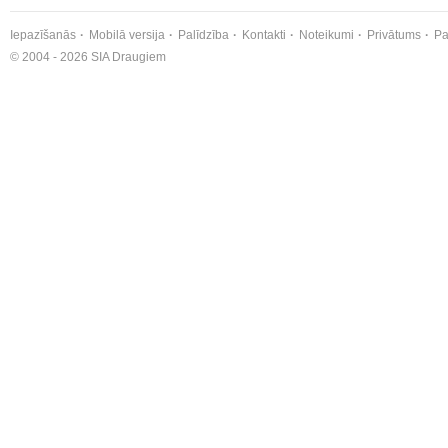
Iepazīšanās
Mobilā versija
Palīdzība
Kontakti
Noteikumi
Privātums
Pa
© 2004 - 2026 SIA Draugiem