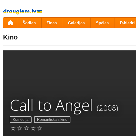
Pāriet
uz
saturu
Šodien
Ziņas
Galerijas
Spēles
D-biedri
Kino
Call to Angel
(2008)
Komēdija
Romantiskais kino