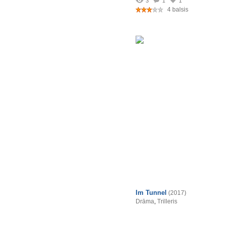
3
1
1
4 balsis
Im Tunnel
(2017)
Drāma
,
Trilleris