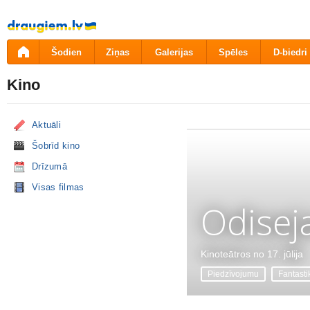
Pāriet
uz
saturu
Šodien
Ziņas
Galerijas
Spēles
D-biedri
Kino
Aktuāli
Šobrīd kino
Drīzumā
Visas filmas
Odisej
Kinoteātros no 17. jūlija
Piedzīvojumu
Fantasti