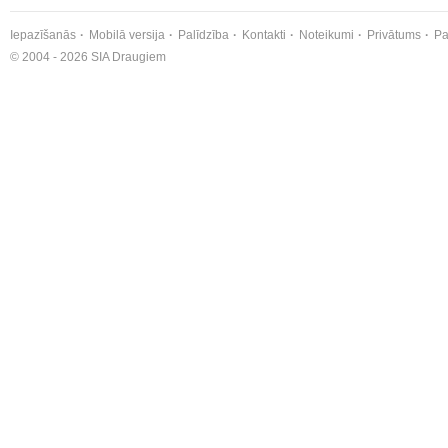
Iepazīšanās
Mobilā versija
Palīdzība
Kontakti
Noteikumi
Privātums
Pa
© 2004 - 2026 SIA Draugiem