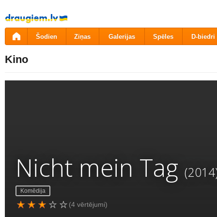
Pāriet
uz
saturu
Šodien
Ziņas
Galerijas
Spēles
D-biedri
Kino
Nicht mein Tag
(2014
Komēdija
(4 vērtējumi)