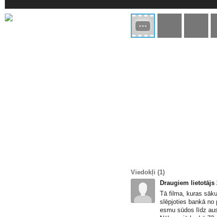
Viedokļi
(1)
Draugiem lietotājs
Tā filma, kuras sāk
slēpjoties bankā no
esmu sūdos līdz au