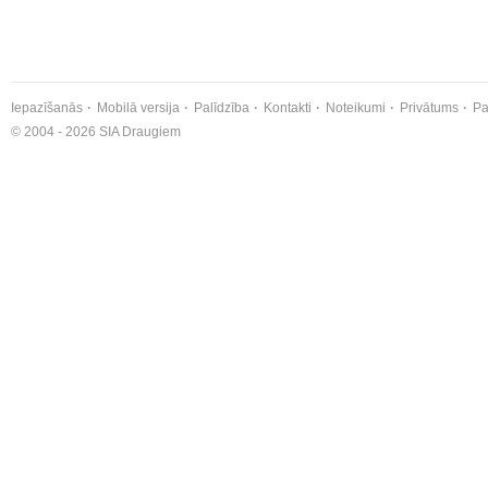
Iepazīšanās
Mobilā versija
Palīdzība
Kontakti
Noteikumi
Privātums
Pa
© 2004 - 2026 SIA Draugiem