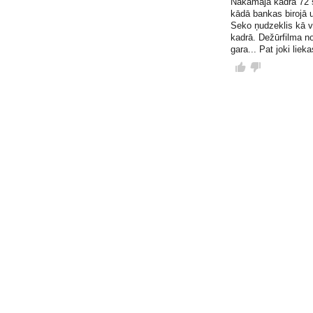
Nākamajā kadrā 72 s
kādā bankas birojā u
Seko ņudzeklis kā v
kadrā. Dežūrfilma no
gara... Pat joki liek