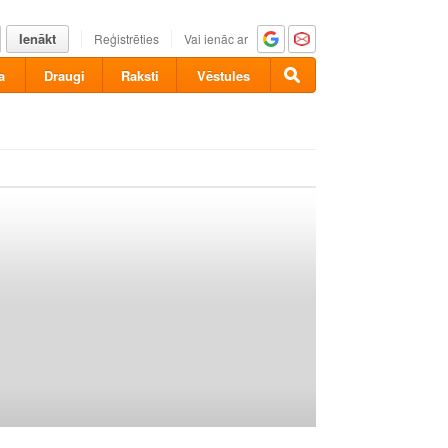
Ienākt
Reģistrēties
Vai ienāc ar
a
Draugi
Raksti
Vēstules