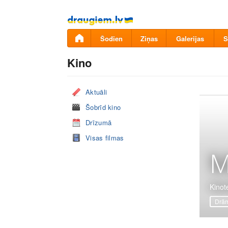
Pāriet
uz
saturu
Šodien
Ziņas
Galerijas
S
Kino
Aktuāli
Šobrīd kino
Drīzumā
Visas filmas
M
Kinot
Drā