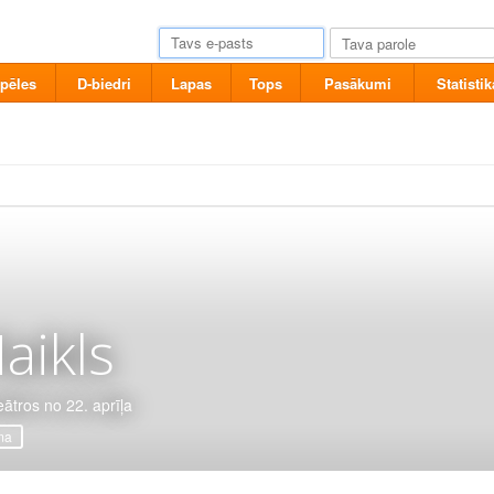
pēles
D-biedri
Lapas
Tops
Pasākumi
Statistik
aikls
eātros no 22. aprīļa
ma