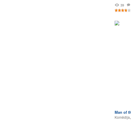
39
Man of t
Komēdija