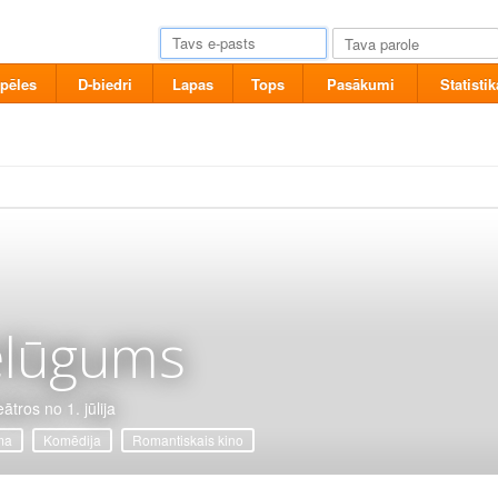
pēles
D-biedri
Lapas
Tops
Pasākumi
Statistik
elūgums
ātros no 1. jūlija
ma
Komēdija
Romantiskais kino