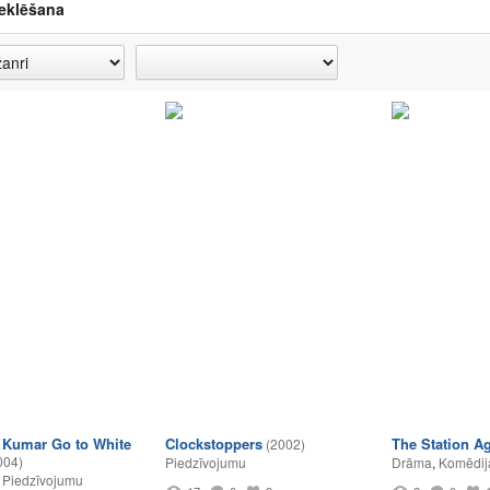
eklēšana
 Kumar Go to White
Clockstoppers
The Station A
(2002)
004)
Piedzīvojumu
Drāma
,
Komēdij
,
Piedzīvojumu