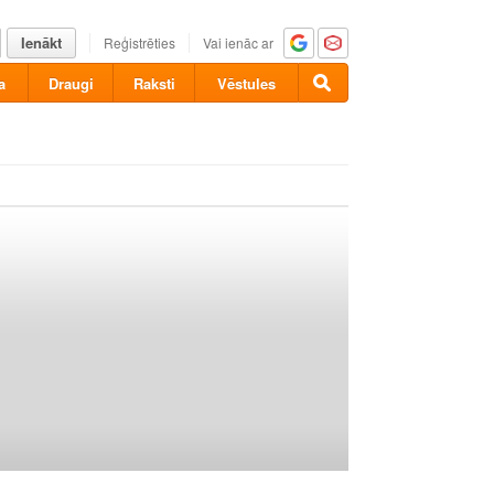
Ienākt
Reģistrēties
Vai ienāc ar
a
Draugi
Raksti
Vēstules