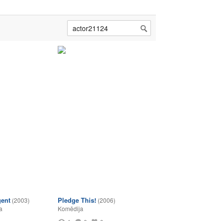
gent
Pledge This!
(2003)
(2006)
a
Komēdija