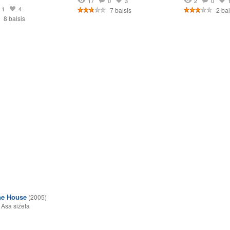
17
0
3
2
0
1
4
7 balsis
2 bal
8 balsis
he House
(2005)
,
Asa sižeta