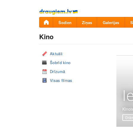
Pāriet
uz
saturu
Šodien
Ziņas
Galerijas
S
Kino
Aktuāli
Šobrīd kino
Drīzumā
Visas filmas
I
Kinote
Drā