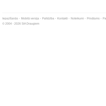
Iepazīšanās
Mobilā versija
Palīdzība
Kontakti
Noteikumi
Privātums
Pa
© 2004 - 2026 SIA Draugiem