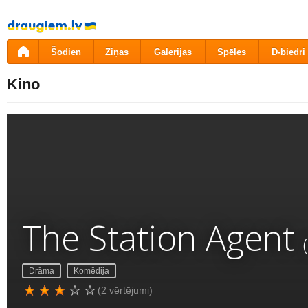
Pāriet
uz
saturu
Šodien
Ziņas
Galerijas
Spēles
D-biedri
Kino
The Station Agent
Drāma
Komēdija
(2 vērtējumi)