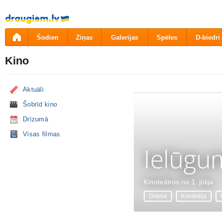
Pāriet
uz
saturu
Šodien
Ziņas
Galerijas
Spēles
D-biedri
Kino
Aktuāli
Šobrīd kino
Drīzumā
Visas filmas
Ielūgu
Kinoteātros no 1. jūlija
Drāma
Komēdija