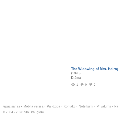
The Widowing of Mrs. Holro
(1995)
Drāma
1
0
0
Iepazīšanās
Mobilā versija
Palīdzība
Kontakti
Noteikumi
Privātums
Pa
© 2004 - 2026 SIA Draugiem