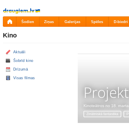
Pāriet
uz
saturu
Šodien
Ziņas
Galerijas
Spēles
D-biedri
Kino
Aktuāli
Šobrīd kino
Drīzumā
Visas filmas
Projekt
Kinoteātros no 18. marta
Zinātniskā fantastika
P