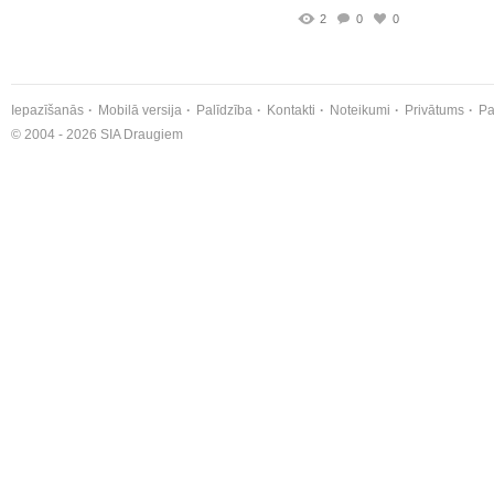
2
0
0
Iepazīšanās
Mobilā versija
Palīdzība
Kontakti
Noteikumi
Privātums
Pa
© 2004 - 2026 SIA Draugiem