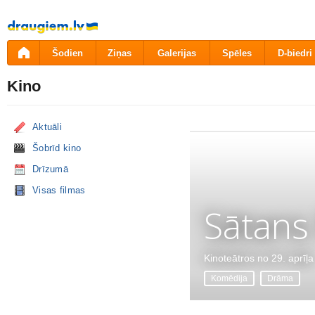
Pāriet
uz
saturu
Šodien
Ziņas
Galerijas
Spēles
D-biedri
Kino
Aktuāli
Šobrīd kino
Drīzumā
Visas filmas
Sātans
Kinoteātros no 29. aprīļa
Komēdija
Drāma