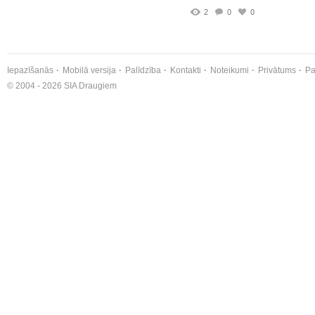
2
0
0
Iepazīšanās
Mobilā versija
Palīdzība
Kontakti
Noteikumi
Privātums
Pa
© 2004 - 2026 SIA Draugiem