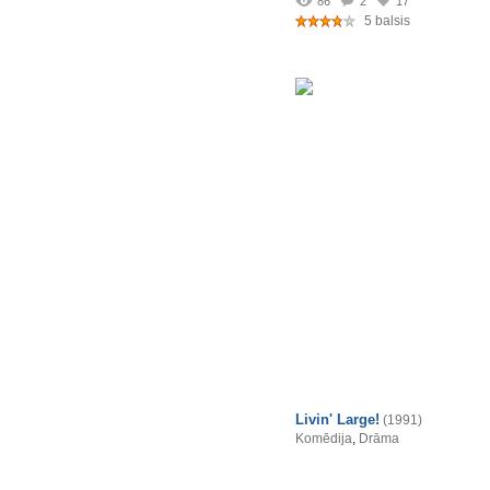
86
2
17
5 balsis
Livin' Large!
(1991)
Komēdija
,
Drāma