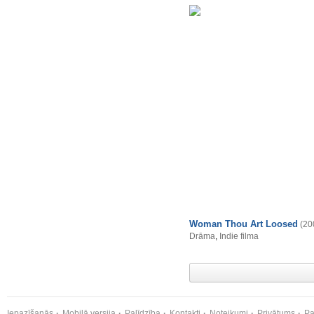
Woman Thou Art Loosed
(20
Drāma
,
Indie filma
Iepazīšanās
Mobilā versija
Palīdzība
Kontakti
Noteikumi
Privātums
Pa