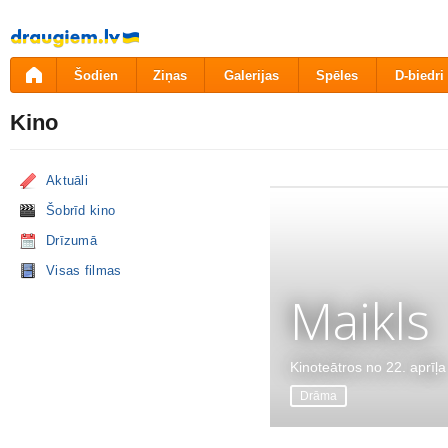
Pāriet
uz
saturu
Šodien
Ziņas
Galerijas
Spēles
D-biedri
Kino
Aktuāli
Šobrīd kino
Drīzumā
Visas filmas
Maikls
Kinoteātros no 22. aprīļa
Drāma