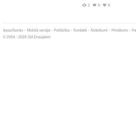
1
0
0
Iepazīšanās
Mobilā versija
Palīdzība
Kontakti
Noteikumi
Privātums
Pa
© 2004 - 2026 SIA Draugiem