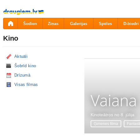
Pāriet
uz
saturu
Šodien
Ziņas
Galerijas
Spēles
D-biedri
Kino
Aktuāli
Šobrīd kino
Drīzumā
Visas filmas
Vaiana
Kinoteātros no 8. jūlija
Ģimenes filma
Fantast