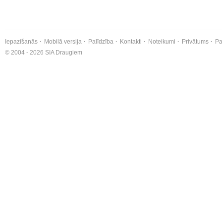
Iepazīšanās
Mobilā versija
Palīdzība
Kontakti
Noteikumi
Privātums
Pa
© 2004 - 2026 SIA Draugiem