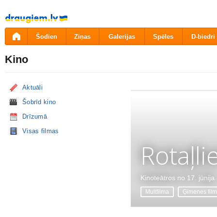
Pāriet
uz
saturu
Šodien
Ziņas
Galerijas
Spēles
D-biedri
Kino
Aktuāli
Šobrīd kino
Drīzumā
Visas filmas
Rotaļli
Kinoteātros no 17. jūnija
Multfilma
Ģimenes fil