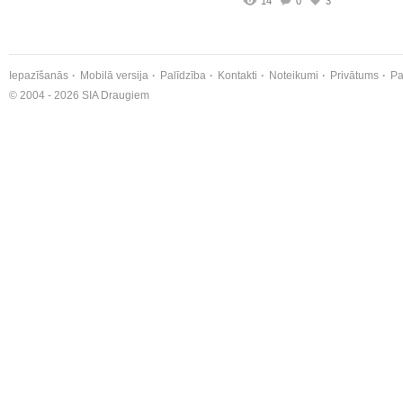
14
0
3
Iepazīšanās
Mobilā versija
Palīdzība
Kontakti
Noteikumi
Privātums
Pa
© 2004 - 2026 SIA Draugiem